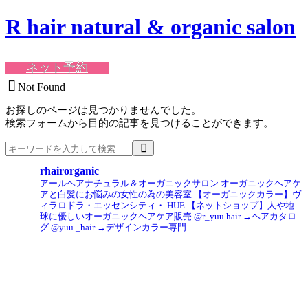
R hair natural & organic salon
ネット予約
Not Found
お探しのページは見つかりませんでした。
検索フォームから目的の記事を見つけることができます。
検
索
rhairorganic
アールヘアナチュラル＆オーガニックサロン
オーガニックヘアケ
アと白髪にお悩みの女性の為の美容室
【オーガニックカラー】ヴ
ィラロドラ・エッセンシティ・ HUE
【ネットショップ】人や地
球に優しいオーガニックヘアケア販売
@r_yuu.hair →ヘアカタロ
グ
@yuu._hair →デザインカラー専門