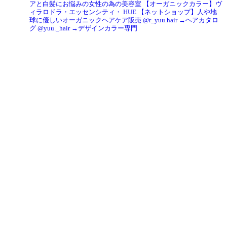
アと白髪にお悩みの女性の為の美容室
【オーガニックカラー】ヴ
ィラロドラ・エッセンシティ・ HUE
【ネットショップ】人や地
球に優しいオーガニックヘアケア販売
@r_yuu.hair →ヘアカタロ
グ
@yuu._hair →デザインカラー専門