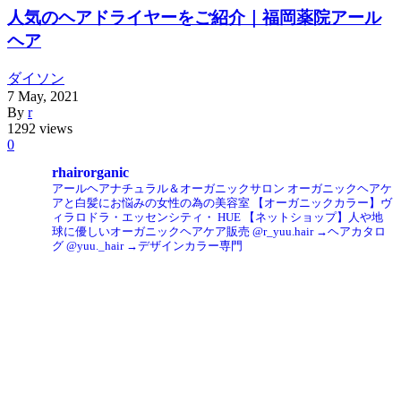
人気のヘアドライヤーをご紹介｜福岡薬院アール
ヘア
ダイソン
7
May
,
2021
By
r
1292 views
0
rhairorganic
アールヘアナチュラル＆オーガニックサロン
オーガニックヘアケ
アと白髪にお悩みの女性の為の美容室
【オーガニックカラー】ヴ
ィラロドラ・エッセンシティ・ HUE
【ネットショップ】人や地
球に優しいオーガニックヘアケア販売
@r_yuu.hair →ヘアカタロ
グ
@yuu._hair →デザインカラー専門