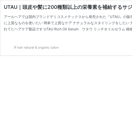
UTAU｜頭皮や髪に200種類以上の栄養素を補給するサ
アールヘアでは国内ブランドデミコスメテックスから発売された『UTAU』の販売
に上質なものを使いたい 簡単で上質なケア ナチュラルなスタイリングをしたい 
れてたヘアケア製品です UTAU Rich Oil Serum ウタウ リッチオイルセラ
〈スキンオイル／ヘアオイル〉 SKIN CARE｜BODY CARE｜HAIR CARE
ーションで使用でき…
R hair natural & organic salon